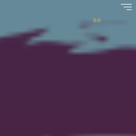
跳
至
内
登录
容