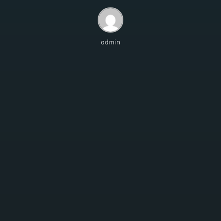
admin