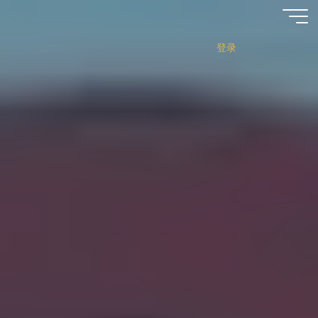
跳
至
内
登录
容