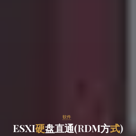
软件
E
S
X
I
硬
盘
直
通
(
R
D
M
方
式
)