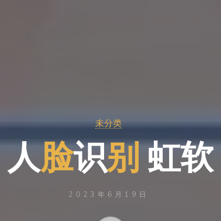
未分类
人
脸
识
别
虹
软
2023年6月19日