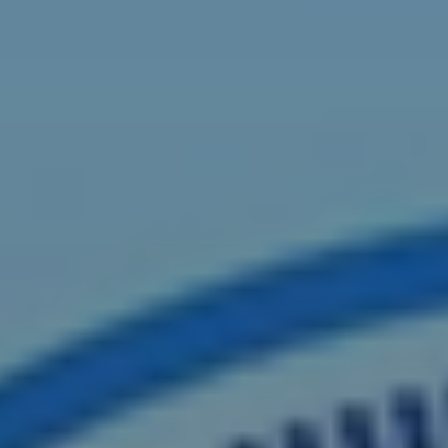
跳
至
内
容