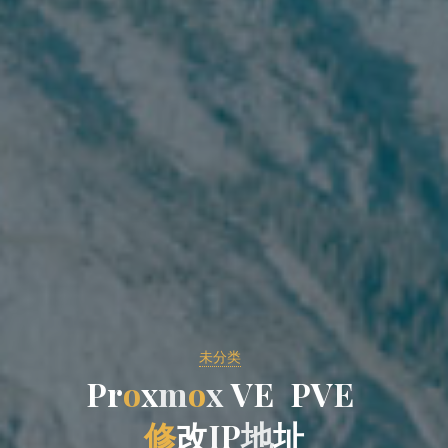
未分类
P
r
o
x
m
o
x
V
E
P
V
E
修
改
I
P
地
址