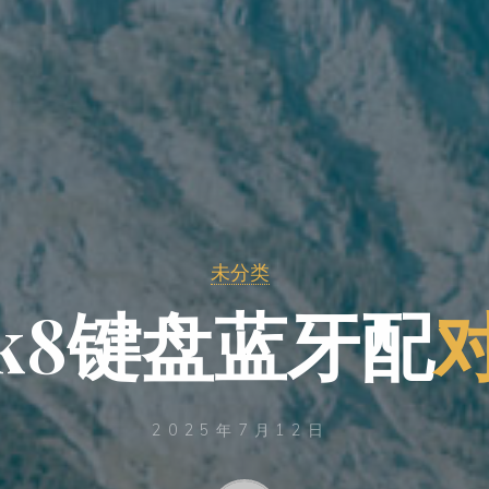
未分类
8
k
8
键
盘
蓝
牙
蓝
配
2025年7月12日