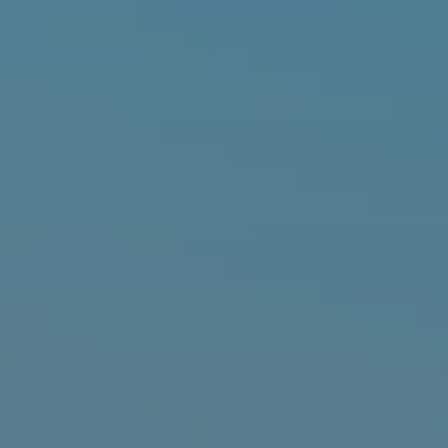
跳
至
内
容