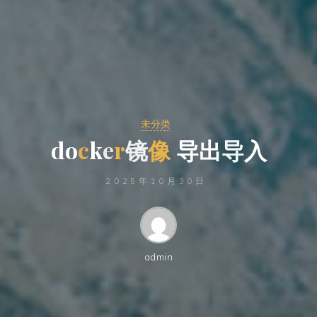
未分类
d
o
d
c
k
e
r
镜
像
导
出
入
导
入
2025年10月30日
admin