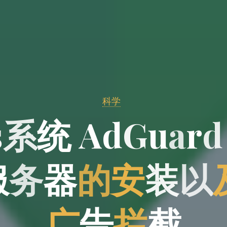
科学
s
系
统
A
d
G
u
u
a
r
d
d
服
服
务
器
的
安
装
以
广
告
拦
截
截