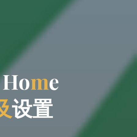
H
o
m
e
及
设
置