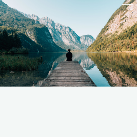
跳
至
内
容